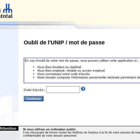
Oubli de l'UNIP / mot de passe
En cas d'oubli de votre mot de passe, vous pouvez utiliser cette application si :
Vous êtes étudiant ou diplômé
Vous êtes employé, retraité ou ancien employé
Vous connaissez votre code d'accès
Votre dossier comporte l'information personnelle minimale permettant de 
Code d'accès :
Si vous utilisez un ordinateur public
,
il est nécessaire de fermer toutes les fenêtres du fureteur à la fin de votre session de trava
confidentialité de votre dossier personnel.