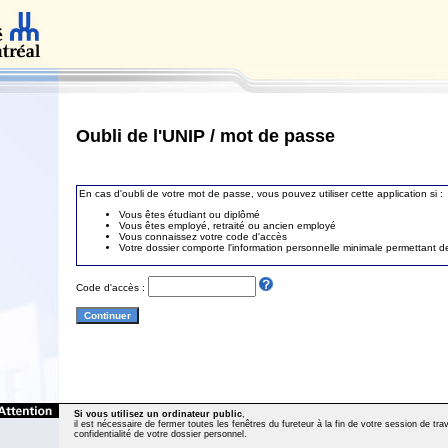
Oubli de l'UNIP / mot de passe
En cas d'oubli de votre mot de passe, vous pouvez utiliser cette application si :
Vous êtes étudiant ou diplômé
Vous êtes employé, retraité ou ancien employé
Vous connaissez votre code d'accès
Votre dossier comporte l'information personnelle minimale permettant de 
Code d'accès :
Si vous utilisez un ordinateur public
,
il est nécessaire de fermer toutes les fenêtres du fureteur à la fin de votre session de trava
confidentialité de votre dossier personnel.