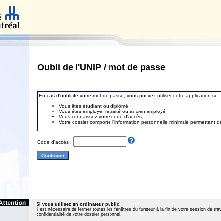
Oubli de l'UNIP / mot de passe
En cas d'oubli de votre mot de passe, vous pouvez utiliser cette application si :
Vous êtes étudiant ou diplômé
Vous êtes employé, retraité ou ancien employé
Vous connaissez votre code d'accès
Votre dossier comporte l'information personnelle minimale permettant de 
Code d'accès :
Si vous utilisez un ordinateur public
,
il est nécessaire de fermer toutes les fenêtres du fureteur à la fin de votre session de trava
confidentialité de votre dossier personnel.