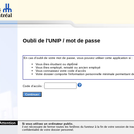
Oubli de l'UNIP / mot de passe
En cas d'oubli de votre mot de passe, vous pouvez utiliser cette application si :
Vous êtes étudiant ou diplômé
Vous êtes employé, retraité ou ancien employé
Vous connaissez votre code d'accès
Votre dossier comporte l'information personnelle minimale permettant de 
Code d'accès :
Si vous utilisez un ordinateur public
,
il est nécessaire de fermer toutes les fenêtres du fureteur à la fin de votre session de trava
confidentialité de votre dossier personnel.