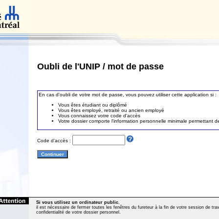
Oubli de l'UNIP / mot de passe
En cas d'oubli de votre mot de passe, vous pouvez utiliser cette application si :
Vous êtes étudiant ou diplômé
Vous êtes employé, retraité ou ancien employé
Vous connaissez votre code d'accès
Votre dossier comporte l'information personnelle minimale permettant de 
Code d'accès :
Si vous utilisez un ordinateur public
,
il est nécessaire de fermer toutes les fenêtres du fureteur à la fin de votre session de trava
confidentialité de votre dossier personnel.