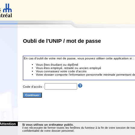
Oubli de l'UNIP / mot de passe
En cas d'oubli de votre mot de passe, vous pouvez utiliser cette application si :
Vous êtes étudiant ou diplômé
Vous êtes employé, retraité ou ancien employé
Vous connaissez votre code d'accès
Votre dossier comporte l'information personnelle minimale permettant de 
Code d'accès :
Si vous utilisez un ordinateur public
,
il est nécessaire de fermer toutes les fenêtres du fureteur à la fin de votre session de trava
confidentialité de votre dossier personnel.