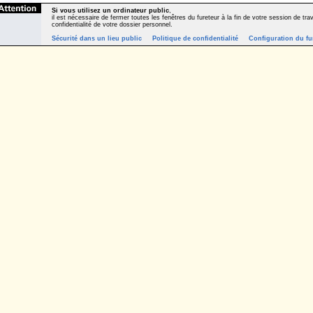
Si vous utilisez un ordinateur public
,
il est nécessaire de fermer toutes les fenêtres du fureteur à la fin de votre session de trava
confidentialité de votre dossier personnel.
Sécurité dans un lieu public
Politique de confidentialité
Configuration du fu