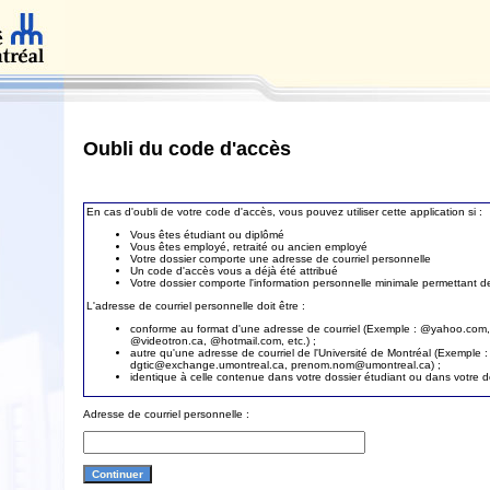
Oubli du code d'accès
En cas d'oubli de votre code d'accès, vous pouvez utiliser cette application si :
Vous êtes étudiant ou diplômé
Vous êtes employé, retraité ou ancien employé
Votre dossier comporte une adresse de courriel personnelle
Un code d'accès vous a déjà été attribué
Votre dossier comporte l'information personnelle minimale permettant de 
L'adresse de courriel personnelle doit être :
conforme au format d'une adresse de courriel (Exemple : @yahoo.com
@videotron.ca, @hotmail.com, etc.) ;
autre qu'une adresse de courriel de l'Université de Montréal (Exemple :
dgtic@exchange.umontreal.ca, prenom.nom@umontreal.ca) ;
identique à celle contenue dans votre dossier étudiant ou dans votre 
Adresse de courriel personnelle :