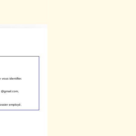
vous identifier.
, @gmail.com,
dossier employé.