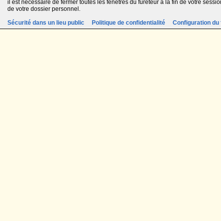
il est nécessaire de fermer toutes les fenêtres du fureteur à la fin de votre session
de votre dossier personnel.
Sécurité dans un lieu public
Politique de confidentialité
Configuration du 