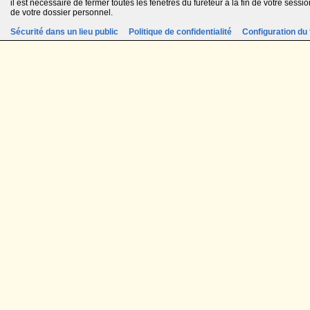
il est nécessaire de fermer toutes les fenêtres du fureteur à la fin de votre session
de votre dossier personnel.
Sécurité dans un lieu public
Politique de confidentialité
Configuration du 