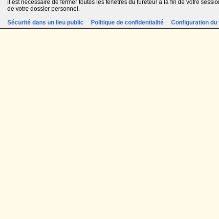
il est nécessaire de fermer toutes les fenêtres du fureteur à la fin de votre session
de votre dossier personnel.
Sécurité dans un lieu public
Politique de confidentialité
Configuration du 