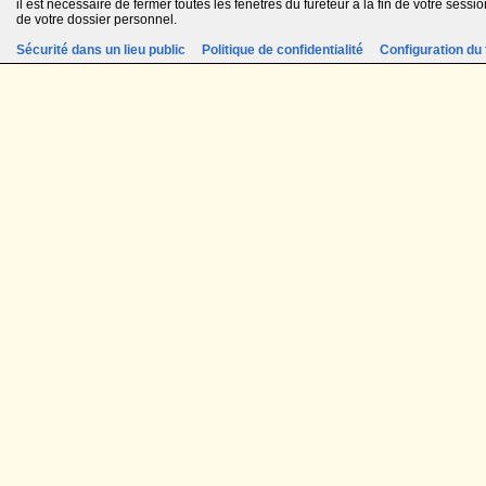
il est nécessaire de fermer toutes les fenêtres du fureteur à la fin de votre session
de votre dossier personnel.
Sécurité dans un lieu public
Politique de confidentialité
Configuration du 