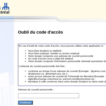
Oubli du code d'accès
En cas d'oubli de votre code d'accès, vous pouvez utiliser cette application si :
Vous êtes étudiant ou diplômé
Vous êtes employé, retraité ou ancien employé
Votre dossier comporte une adresse de courriel personnelle
Un code d'accès vous a déjà été attribué
Votre dossier comporte l'information personnelle minimale permettant de 
L'adresse de courriel personnelle doit être :
conforme au format d'une adresse de courriel (Exemple : @yahoo.com
@videotron.ca, @hotmail.com, etc.) ;
autre qu'une adresse de courriel de l'Université de Montréal (Exemple :
dgtic@exchange.umontreal.ca, prenom.nom@umontreal.ca) ;
identique à celle contenue dans votre dossier étudiant ou dans votre 
Adresse de courriel personnelle :