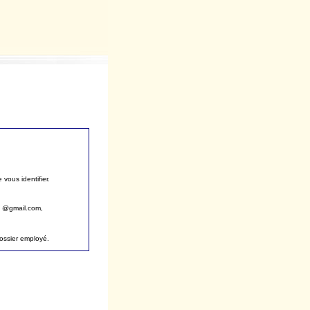
vous identifier.
, @gmail.com,
dossier employé.