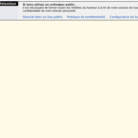
Si vous utilisez un ordinateur public
,
il est nécessaire de fermer toutes les fenêtres du fureteur à la fin de votre session de trava
confidentialité de votre dossier personnel.
Sécurité dans un lieu public
Politique de confidentialité
Configuration du fu