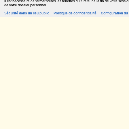
il est nécessaire de fermer toutes les fenêtres du fureteur à la fin de votre session
de votre dossier personnel.
Sécurité dans un lieu public
Politique de confidentialité
Configuration du 