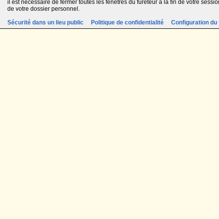
il est nécessaire de fermer toutes les fenêtres du fureteur à la fin de votre session
de votre dossier personnel.
Sécurité dans un lieu public
Politique de confidentialité
Configuration du 