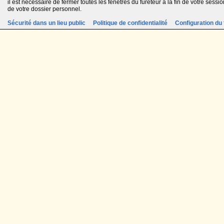
il est nécessaire de fermer toutes les fenêtres du fureteur à la fin de votre session
de votre dossier personnel.
Sécurité dans un lieu public
Politique de confidentialité
Configuration du 