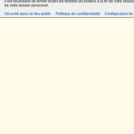
il est nécessaire de fermer toutes les fenêtres du fureteur à la fin de votre session
de votre dossier personnel.
Sécurité dans un lieu public
Politique de confidentialité
Configuration du 