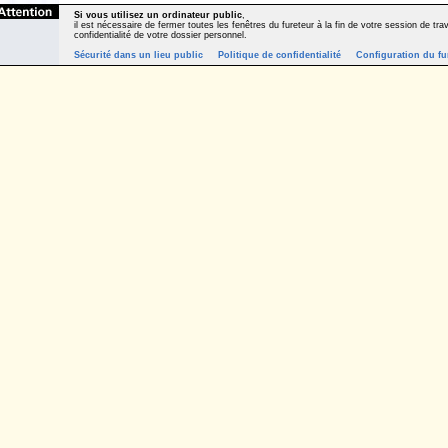
Si vous utilisez un ordinateur public
,
il est nécessaire de fermer toutes les fenêtres du fureteur à la fin de votre session de trava
confidentialité de votre dossier personnel.
Sécurité dans un lieu public
Politique de confidentialité
Configuration du fu