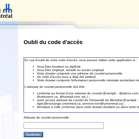
Oubli du code d'accès
En cas d'oubli de votre code d'accès, vous pouvez utiliser cette application si :
Vous êtes étudiant ou diplômé
Vous êtes employé, retraité ou ancien employé
Votre dossier comporte une adresse de courriel personnelle
Un code d'accès vous a déjà été attribué
Votre dossier comporte l'information personnelle minimale permettant de 
L'adresse de courriel personnelle doit être :
conforme au format d'une adresse de courriel (Exemple : @yahoo.com
@videotron.ca, @hotmail.com, etc.) ;
autre qu'une adresse de courriel de l'Université de Montréal (Exemple :
dgtic@exchange.umontreal.ca, prenom.nom@umontreal.ca) ;
identique à celle contenue dans votre dossier étudiant ou dans votre 
Adresse de courriel personnelle :