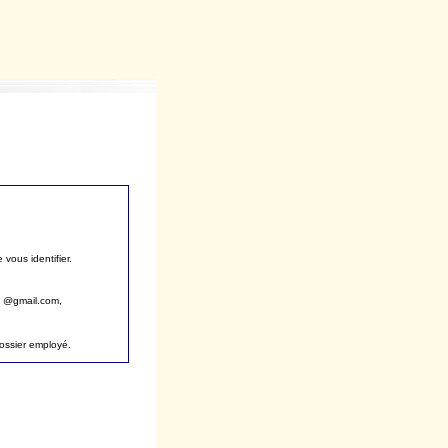
vous identifier.
, @gmail.com,
dossier employé.