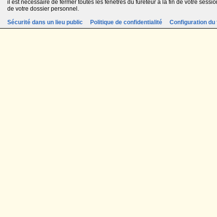
il est nécessaire de fermer toutes les fenêtres du fureteur à la fin de votre session
de votre dossier personnel.
Sécurité dans un lieu public
Politique de confidentialité
Configuration du 