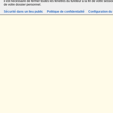
il est nécessaire de fermer toutes les fenêtres du fureteur à la fin de votre session
de votre dossier personnel.
Sécurité dans un lieu public
Politique de confidentialité
Configuration du 