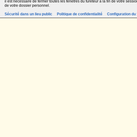
il est nécessaire de fermer toutes les fenêtres du fureteur à la fin de votre session
de votre dossier personnel.
Sécurité dans un lieu public
Politique de confidentialité
Configuration du 