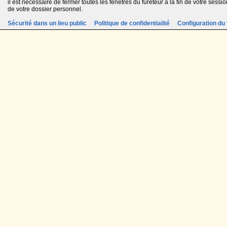
il est nécessaire de fermer toutes les fenêtres du fureteur à la fin de votre session
de votre dossier personnel.
Sécurité dans un lieu public
Politique de confidentialité
Configuration du 