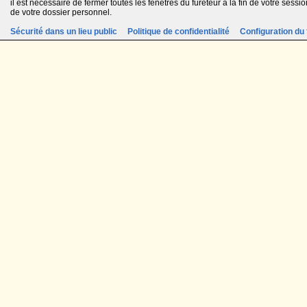
il est nécessaire de fermer toutes les fenêtres du fureteur à la fin de votre session
de votre dossier personnel.
Sécurité dans un lieu public
Politique de confidentialité
Configuration du 