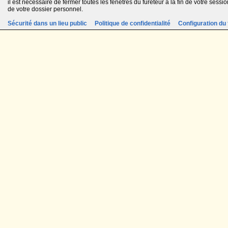
il est nécessaire de fermer toutes les fenêtres du fureteur à la fin de votre session
de votre dossier personnel.
Sécurité dans un lieu public
Politique de confidentialité
Configuration du 