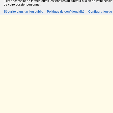
il est nécessaire de fermer toutes les fenêtres du fureteur à la fin de votre session
de votre dossier personnel.
Sécurité dans un lieu public
Politique de confidentialité
Configuration du 