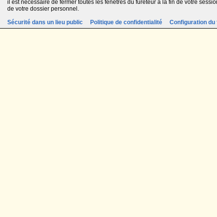
il est nécessaire de fermer toutes les fenêtres du fureteur à la fin de votre session
de votre dossier personnel.
Sécurité dans un lieu public
Politique de confidentialité
Configuration du 