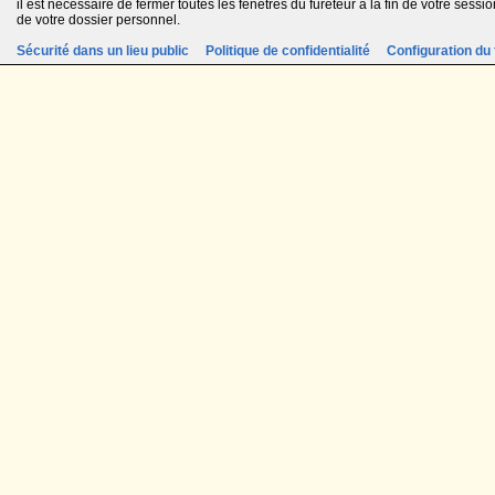
il est nécessaire de fermer toutes les fenêtres du fureteur à la fin de votre session
de votre dossier personnel.
Sécurité dans un lieu public
Politique de confidentialité
Configuration du 