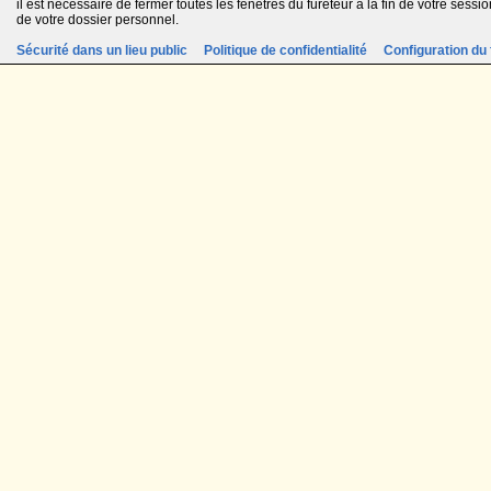
il est nécessaire de fermer toutes les fenêtres du fureteur à la fin de votre session
de votre dossier personnel.
Sécurité dans un lieu public
Politique de confidentialité
Configuration du 