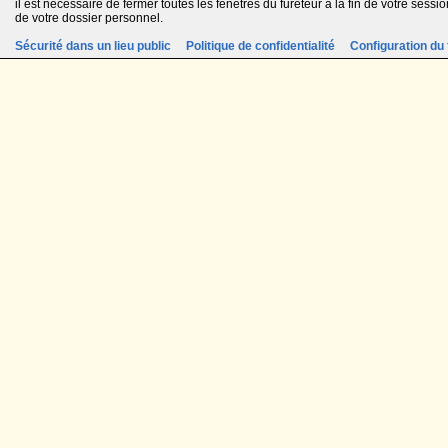
il est nécessaire de fermer toutes les fenêtres du fureteur à la fin de votre session
de votre dossier personnel.
Sécurité dans un lieu public
Politique de confidentialité
Configuration du 