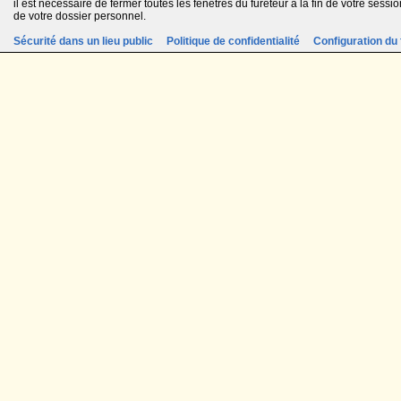
il est nécessaire de fermer toutes les fenêtres du fureteur à la fin de votre session
de votre dossier personnel.
Sécurité dans un lieu public
Politique de confidentialité
Configuration du 