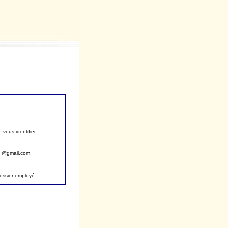
vous identifier.
, @gmail.com,
dossier employé.