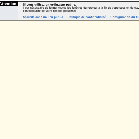
Si vous utilisez un ordinateur public
,
il est nécessaire de fermer toutes les fenêtres du fureteur à la fin de votre session de trava
confidentialité de votre dossier personnel.
Sécurité dans un lieu public
Politique de confidentialité
Configuration du fu