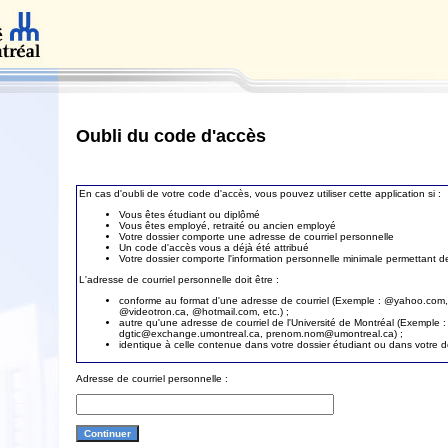
Oubli du code d'accès
En cas d'oubli de votre code d'accès, vous pouvez utiliser cette application si :
Vous êtes étudiant ou diplômé
Vous êtes employé, retraité ou ancien employé
Votre dossier comporte une adresse de courriel personnelle
Un code d'accès vous a déjà été attribué
Votre dossier comporte l'information personnelle minimale permettant de 
L'adresse de courriel personnelle doit être :
conforme au format d'une adresse de courriel (Exemple : @yahoo.com
@videotron.ca, @hotmail.com, etc.) ;
autre qu'une adresse de courriel de l'Université de Montréal (Exemple :
dgtic@exchange.umontreal.ca, prenom.nom@umontreal.ca) ;
identique à celle contenue dans votre dossier étudiant ou dans votre 
Adresse de courriel personnelle :