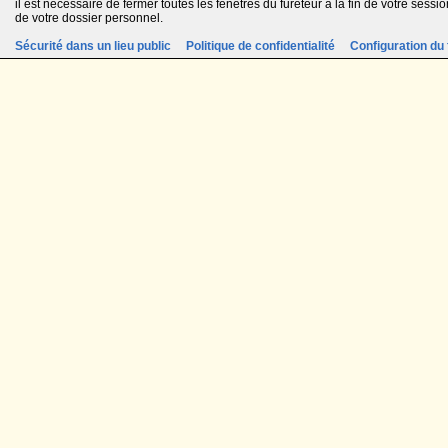
il est nécessaire de fermer toutes les fenêtres du fureteur à la fin de votre session
de votre dossier personnel.
Sécurité dans un lieu public
Politique de confidentialité
Configuration du 