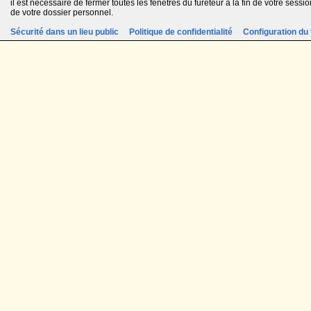
il est nécessaire de fermer toutes les fenêtres du fureteur à la fin de votre session
de votre dossier personnel.
Sécurité dans un lieu public
Politique de confidentialité
Configuration du 