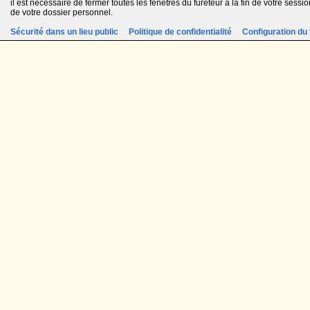
il est nécessaire de fermer toutes les fenêtres du fureteur à la fin de votre session
de votre dossier personnel.
Sécurité dans un lieu public
Politique de confidentialité
Configuration du 