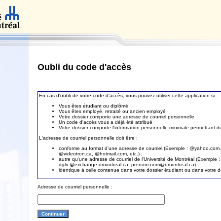
Oubli du code d'accès
En cas d'oubli de votre code d'accès, vous pouvez utiliser cette application si :
Vous êtes étudiant ou diplômé
Vous êtes employé, retraité ou ancien employé
Votre dossier comporte une adresse de courriel personnelle
Un code d'accès vous a déjà été attribué
Votre dossier comporte l'information personnelle minimale permettant de 
L'adresse de courriel personnelle doit être :
conforme au format d'une adresse de courriel (Exemple : @yahoo.com
@videotron.ca, @hotmail.com, etc.) ;
autre qu'une adresse de courriel de l'Université de Montréal (Exemple :
dgtic@exchange.umontreal.ca, prenom.nom@umontreal.ca) ;
identique à celle contenue dans votre dossier étudiant ou dans votre 
Adresse de courriel personnelle :