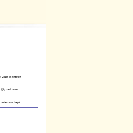
vous identifier.
, @gmail.com,
dossier employé.