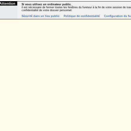
Si vous utilisez un ordinateur public
,
il est nécessaire de fermer toutes les fenêtres du fureteur à la fin de votre session de trava
confidentialité de votre dossier personnel.
Sécurité dans un lieu public
Politique de confidentialité
Configuration du fu