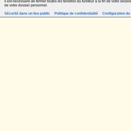
il est nécessaire de fermer toutes les fenêtres du fureteur à la fin de votre session
de votre dossier personnel.
Sécurité dans un lieu public
Politique de confidentialité
Configuration du 