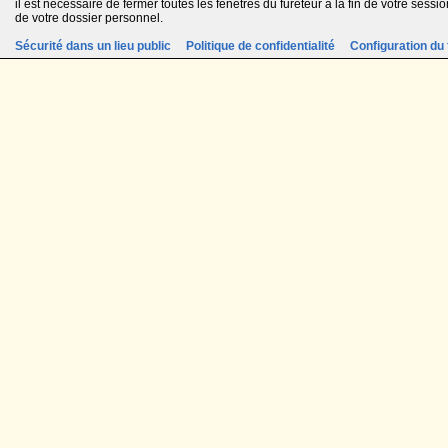
il est nécessaire de fermer toutes les fenêtres du fureteur à la fin de votre session
de votre dossier personnel.
Sécurité dans un lieu public
Politique de confidentialité
Configuration du 