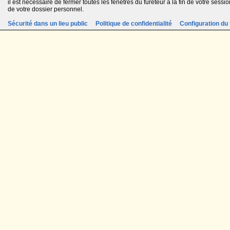
il est nécessaire de fermer toutes les fenêtres du fureteur à la fin de votre session
de votre dossier personnel.
Sécurité dans un lieu public
Politique de confidentialité
Configuration du 