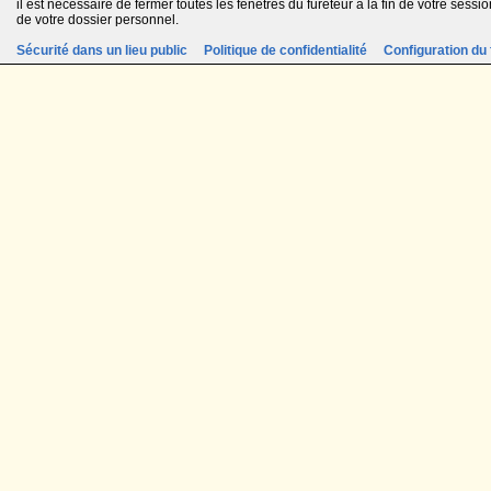
il est nécessaire de fermer toutes les fenêtres du fureteur à la fin de votre session
de votre dossier personnel.
Sécurité dans un lieu public
Politique de confidentialité
Configuration du 