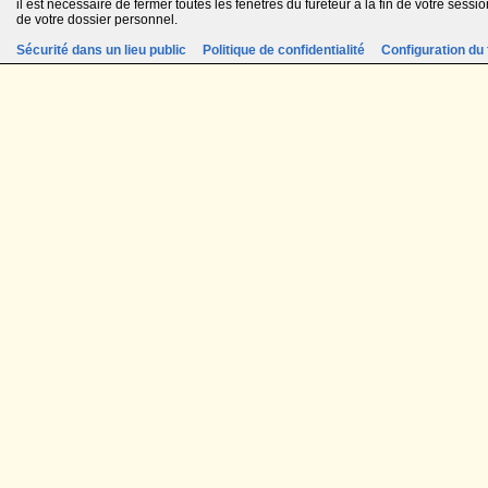
il est nécessaire de fermer toutes les fenêtres du fureteur à la fin de votre session
de votre dossier personnel.
Sécurité dans un lieu public
Politique de confidentialité
Configuration du 