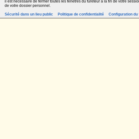
il est nécessaire de fermer toutes les fenêtres du fureteur à la fin de votre session
de votre dossier personnel.
Sécurité dans un lieu public
Politique de confidentialité
Configuration du 