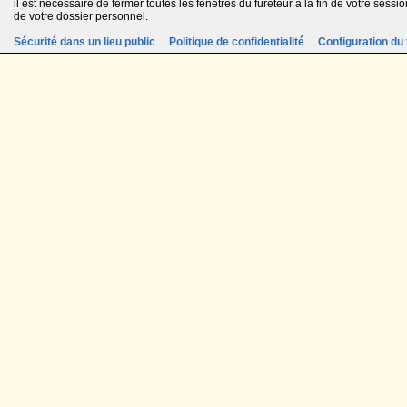
il est nécessaire de fermer toutes les fenêtres du fureteur à la fin de votre session
de votre dossier personnel.
Sécurité dans un lieu public
Politique de confidentialité
Configuration du 