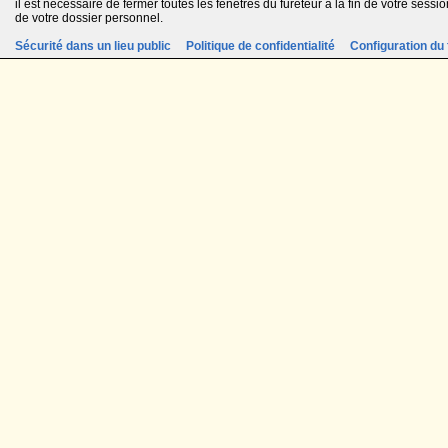
il est nécessaire de fermer toutes les fenêtres du fureteur à la fin de votre session
de votre dossier personnel.
Sécurité dans un lieu public
Politique de confidentialité
Configuration du 